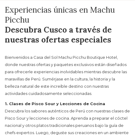
Experiencias únicas en Machu
Wonderful stay The hotel is beautiful, elegant, and decorated very
Picchu
tastefully. The atmosphere very nice. Very comfortable, spacious
Anterior
Descubra Cusco a través de
room with terrace, jacuzzi, and river view !!Spectacular! The
…
nuestras ofertas especiales
1/5
HAH_2014df
Bienvenidos a Casa del Sol Machu Picchu Boutique Hotel,
donde nuestras ofertas y paquetes exclusivos están diseñados
para ofrecerle experiencias inolvidables mientras descubre las
maravillas de Perú. Sumérjase en la cultura, la historia y la
belleza natural de este increíble destino con nuestras
actividades cuidadosamente seleccionadas.
1. Clases de Pisco Sour y Lecciones de Cocina
Descubra los sabores auténticos de Perú con nuestras clases de
Pisco Sour y lecciones de cocina. Aprenda a preparar el cóctel
nacional y otros platos tradicionales peruanos bajo la guía de
chefs expertos. Luego, deguste sus creaciones en un ambiente