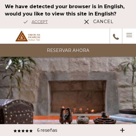
We have detected your browser is in English,
would you like to view this site in English?
CANCEL
ACCEPT
Ha
M
RESERVAR AHORA
6
reseñas