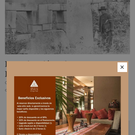
Introducción: El Otro
×
Descubridor de Machu Picchu
Cuando pensamos en Machu Picchu, es común que el nombre
de Hiram Bingham venga a la mente como el descubridor de
esta maravilla del mundo. Sin embargo, la historia tiene otra
Leer más
versión que muchos desconocen. El agricultor cusqueño
Agustín Lizárraga fue el primer hombre en tiempos modernos
en llegar a la Ciudadela Inca, en 1902, casi una década antes de
que el arqueólogo estadounidense llegara a las ruinas. Este
ANTERIOR
SIGUIENTE
artículo desentraña la fascinante historia de Lizárraga y cómo su