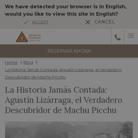
We have detected your browser is in English,
would you like to view this site in English?
CANCEL
ACCEPT
Ha
6
reseñas
M
RESERVAR AHORA
Home
Blog
Wonderful stay The hotel is beautiful, elegant, and decorated very
La Historia Jamás Contada: Agustín Lizárraga, el Verdadero
tastefully. The atmosphere very nice. Very comfortable, spacious
Descubridor de Machu Picchu
Anterior
room with terrace, jacuzzi, and river view !!Spectacular! The
…
La Historia Jamás Contada:
1/5
HAH_2014df
Agustín Lizárraga, el Verdadero
Descubridor de Machu Picchu