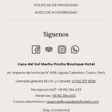
particular. Desde la bruma matutina que envuelve las montañas
POLÍTICAS DE PRIVACIDAD
hasta la tranquilidad nocturna acompañada por el susurro del
AVISO DE ACCESIBILIDAD
río Urubamba. Veamos cómo puedes aprovechar cada uno de
ellos.
Por la mañana: Despertar con la naturaleza
Síguenos
Las primeras horas del día en Aguas Calientes son un regalo para
los madrugadores. La mayoría de los visitantes se dirigen
temprano a Machu Picchu, dejando el pueblo en calma y
perfecto para quienes deseen disfrutarlo sin aglomeraciones.
Durante esta hora, podrás conectarte con la serenidad del
Casa del Sol Machu Picchu Boutique Hotel
entorno natural y vivir momentos de tranquilidad.
Av. Imperio de los Incas Nº 608, Aguas Calientes, Cusco, Perú
Recorrido por el mercado local
Llamada gratuita EE.UU. y Canadá:
+1 702 377 6729
El mercado artesanal es ideal para comprar recuerdos únicos
mientras el pueblo despierta lentamente. Aprovecha para
Recepcion 24/7: +51 912 394 433
adquirir textiles, joyería y artesanías auténticas que reflejan la
Reservas:
+51 912 394 400
riqueza cultural de la región.
Correo electrónico:
reservas@casadelsolhotels.com
Paseo por el río Urubamba
Stay Connected