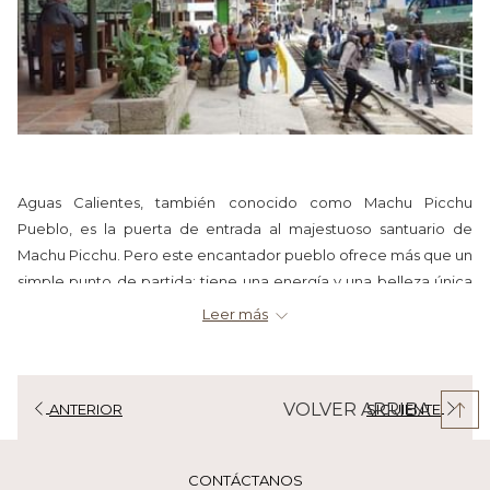
×
Aguas Calientes, también conocido como Machu Picchu
Pueblo, es la puerta de entrada al majestuoso santuario de
Machu Picchu. Pero este encantador pueblo ofrece más que un
simple punto de partida: tiene una energía y una belleza única
que merece ser explorada en los momentos adecuados del
Leer más
día. En este artículo, te contamos cómo disfrutar al máximo de
tu visita, optimizando tu tiempo y experiencias.
¿Cuándo es mejor explorar
VOLVER ARRIBA
ANTERIOR
SIGUIENTE
Aguas Calientes?
Cada momento del día en Aguas Calientes tiene su magia
CONTÁCTANOS