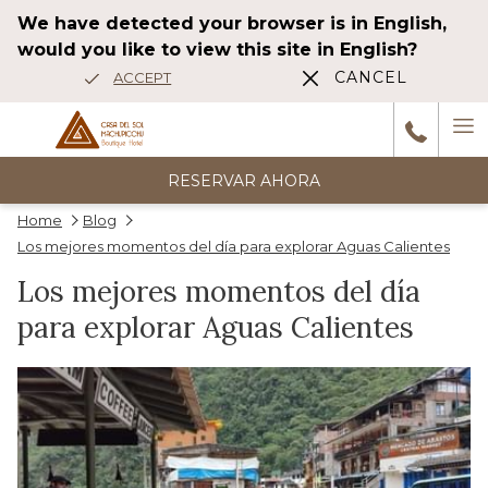
We have detected your browser is in English,
would you like to view this site in English?
CANCEL
ACCEPT
Ha
6
reseñas
M
RESERVAR AHORA
Home
Blog
Wonderful stay The hotel is beautiful, elegant, and decorated very
Los mejores momentos del día para explorar Aguas Calientes
tastefully. The atmosphere very nice. Very comfortable, spacious
Anterior
Los mejores momentos del día
room with terrace, jacuzzi, and river view !!Spectacular! The
…
para explorar Aguas Calientes
1/5
HAH_2014df