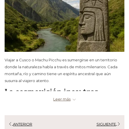
Viajar a Cusco o Machu Picchu es sumergirse en un territorio
donde la naturaleza habla a través de mitos milenarios. Cada
montaña, río y camino tiene un espíritu ancestral que aún
susurra al viajero atento.
La cosmovisión inca: tres
mundos interconectados
Leer más
Para los incas, el universo se dividía en tres planos:
Hanan Pacha: el mundo de los dioses (cielo).
ANTERIOR
SIGUIENTE
Kay Pacha: el mundo terrenal.