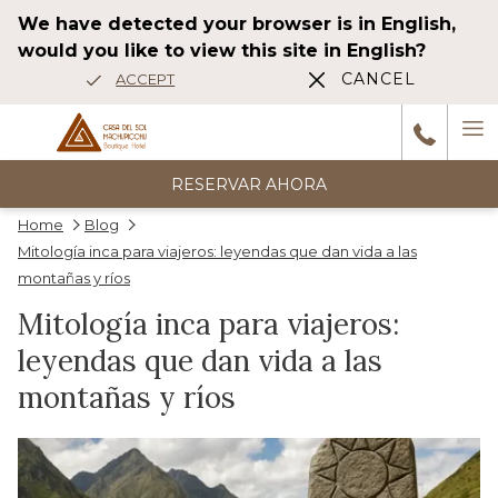
We have detected your browser is in English,
would you like to view this site in English?
CANCEL
ACCEPT
Ha
6
reseñas
M
RESERVAR AHORA
Home
Blog
Wonderful stay The hotel is beautiful, elegant, and decorated very
Mitología inca para viajeros: leyendas que dan vida a las
tastefully. The atmosphere very nice. Very comfortable, spacious
montañas y ríos
Anterior
room with terrace, jacuzzi, and river view !!Spectacular! The
…
Mitología inca para viajeros:
1/5
HAH_2014df
leyendas que dan vida a las
montañas y ríos