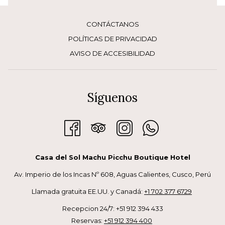
Uku Pacha: el mundo subterráneo, de los muertos y los
misterios.
CONTÁCTANOS
POLÍTICAS DE PRIVACIDAD
La naturaleza no era un recurso, sino una entidad viva que debía
AVISO DE ACCESIBILIDAD
respetarse y celebrarse.
Los apus: montañas sagradas
del Cusco y Machu Picchu
Síguenos
Los apus son espíritus de las montañas que protegen a los
pueblos andinos. Ejemplos emblemáticos:
Apu Ausangate, protector de las aguas.
Apu Machu Picchu y Apu Huayna Picchu, guardianes del
Casa del Sol Machu Picchu Boutique Hotel
santuario.
Av. Imperio de los Incas Nº 608, Aguas Calientes, Cusco, Perú
Llamada gratuita EE.UU. y Canadá:
+1 702 377 6729
Estos cerros son venerados hasta hoy con rituales y ofrendas.
El lago Titicaca y los orígenes
Recepcion 24/7: +51 912 394 433
Reservas:
+51 912 394 400