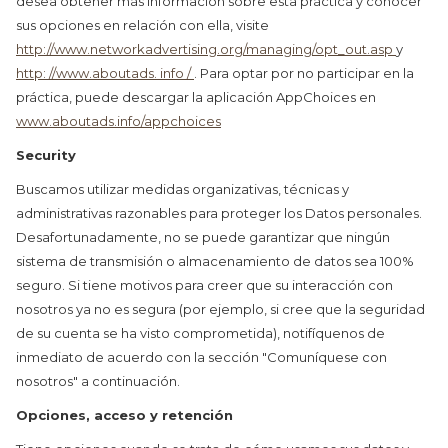
desea obtener más información sobre esta práctica y conocer
sus opciones en relación con ella, visite
http://www.networkadvertising.org/managing/opt_out.asp
y
http: //www.aboutads. info /
. Para optar por no participar en la
práctica, puede descargar la aplicación AppChoices en
www.aboutads.info/appchoices
Security
Buscamos utilizar medidas organizativas, técnicas y
administrativas razonables para proteger los Datos personales.
Desafortunadamente, no se puede garantizar que ningún
sistema de transmisión o almacenamiento de datos sea 100%
seguro. Si tiene motivos para creer que su interacción con
nosotros ya no es segura (por ejemplo, si cree que la seguridad
de su cuenta se ha visto comprometida), notifíquenos de
inmediato de acuerdo con la sección "Comuníquese con
nosotros" a continuación.
Opciones, acceso y retención