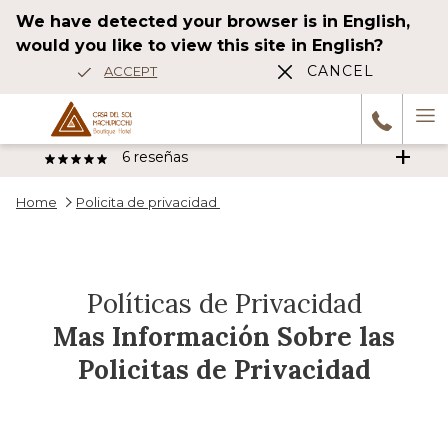
We have detected your browser is in English,
would you like to view this site in English?
CANCEL
ACCEPT
Ha
6
reseñas
M
Home
Policita de privacidad
Wonderful stay The hotel is beautiful, elegant, and decorated very
tastefully. The atmosphere very nice. Very comfortable, spacious
Anterior
room with terrace, jacuzzi, and river view !!Spectacular! The
…
Políticas de Privacidad
1/5
HAH_2014df
Mas Información Sobre las
Policitas de Privacidad