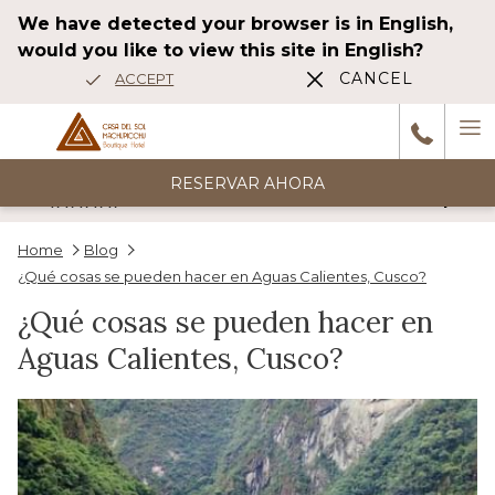
Cosas que Hacer en Aguas Calientes Cusco
We have detected your browser is in English,
would you like to view this site in English?
CANCEL
ACCEPT
Ha
M
RESERVAR AHORA
6
reseñas
Home
Blog
Wonderful stay The hotel is beautiful, elegant, and decorated very
¿Qué cosas se pueden hacer en Aguas Calientes, Cusco?
tastefully. The atmosphere very nice. Very comfortable, spacious
Anterior
¿Qué cosas se pueden hacer en
room with terrace, jacuzzi, and river view !!Spectacular! The
…
Aguas Calientes, Cusco?
1/5
HAH_2014df