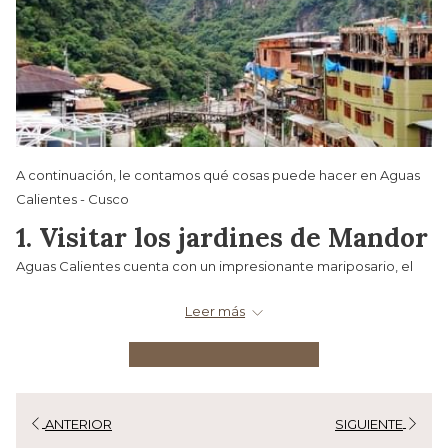
A continuación, le contamos qué cosas puede hacer en Aguas
Calientes - Cusco
1. Visitar los jardines de Mandor
Aguas Calientes cuenta con un impresionante mariposario, el
cual tiene el nombre de Los Jardines de Mandor. Esta es una
Leer más
reserva natural llena de vegetación, a la cual se llega luego de
una hora de caminata. En esta también se puede disfrutar de
una hermosa caída de agua. Te dejamos la ubicación en el
mapa de Mandor
.
ANTERIOR
SIGUIENTE