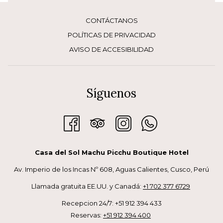
CONTÁCTANOS
POLÍTICAS DE PRIVACIDAD
AVISO DE ACCESIBILIDAD
Síguenos
2. Disfrutar de baños termales
Casa del Sol Machu Picchu Boutique Hotel
El turismo termomedicinal también es una opción al visitar
Av. Imperio de los Incas Nº 608, Aguas Calientes, Cusco, Perú
Aguas Calientes; y es que en la ciudad hay diferentes pozas de
Llamada gratuita EE.UU. y Canadá:
+1 702 377 6729
aguas termales a las que se puede acceder por un módico
precio. Se dice que estas aguas tienen la propiedad de curar
Recepcion 24/7: +51 912 394 433
diferentes enfermedades, por ejemplo, el reumatismo. Te
Reservas:
+51 912 394 400
dejamos el mapa para que puedas saber la
distancia entre