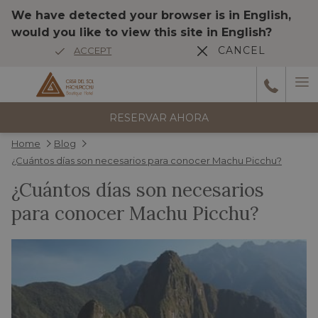
We have detected your browser is in English,
would you like to view this site in English?
CANCEL
ACCEPT
Ha
6
reseñas
M
RESERVAR AHORA
Home
Blog
Wonderful stay The hotel is beautiful, elegant, and decorated very
¿Cuántos días son necesarios para conocer Machu Picchu?
tastefully. The atmosphere very nice. Very comfortable, spacious
Anterior
¿Cuántos días son necesarios
room with terrace, jacuzzi, and river view !!Spectacular! The
…
para conocer Machu Picchu?
1/5
HAH_2014df