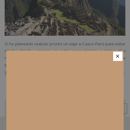
Si ha
planeado realizar pronto un viaje a Cusco-Perú para visitar
Machu Picchu, seguro se está preguntando cuántos días
×
necesitará para
conocer este atractivo turístico. En esta
publicación le hablaremos más al respecto.
Leer más
VOLVER ARRIBA
ANTERIOR
SIGUIENTE
CONTÁCTANOS